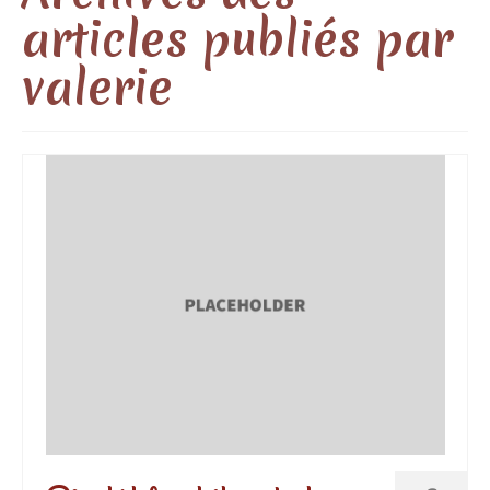
La terrasse paysanne
articles publiés par
Les cosmétiques
valerie
Accueil camping-cariste
Miels et produits de la ruche
Miels de nos montagnes Ariègeoises
Gourmandises et Pâtisseries
La propolis une résine aux 1001 vertus
Carte cadeau
Contact
Boutique
Miels