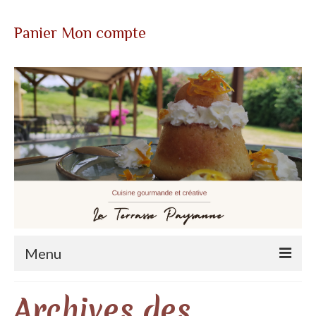
Mon compte
Panier
Votre panier d'achats
-
0,00
€
Panier
Mon compte
Menu
Qui sommes nous?
Archives des