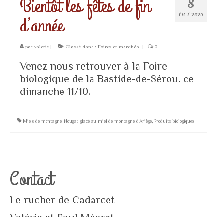
Bientôt les fêtes de fin
8
Confiseries
OCT 2020
d’année
Cosmétiques
Produits de la ruche
par
valerie
|
Classé dans :
Foires et marchés
|
0
Zéro déchet
Venez nous retrouver à la Foire
biologique de la Bastide-de-Sérou. ce
dimanche 11/10.
Miels de montagne
,
Nougat glacé au miel de montagne d'Ariège
,
Produits biologiques
Contact
Le rucher de Cadarcet