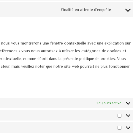
paypal
to
Finalité en attente d’enquête
service
Consent
dailymot
to
service
divers
s, nous vous montrerons une fenêtre contextuelle avec une explication sur
références » vous nous autorisez à utiliser les catégories de cookies et
contextuelle, comme décrit dans la présente politique de cookies. Vous
gateur, mais veuillez noter que notre site web pourrait ne plus fonctionner
Toujours activé
Statis
Marke