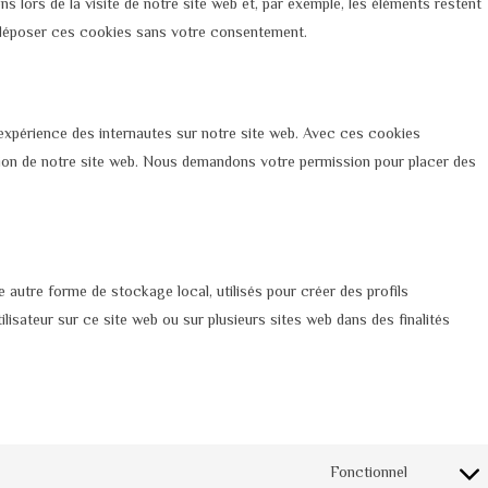
ns lors de la visite de notre site web et, par exemple, les éléments restent
 déposer ces cookies sans votre consentement.
l’expérience des internautes sur notre site web. Avec ces cookies
ation de notre site web. Nous demandons votre permission pour placer des
autre forme de stockage local, utilisés pour créer des profils
’utilisateur sur ce site web ou sur plusieurs sites web dans des finalités
Fonctionnel
Consent