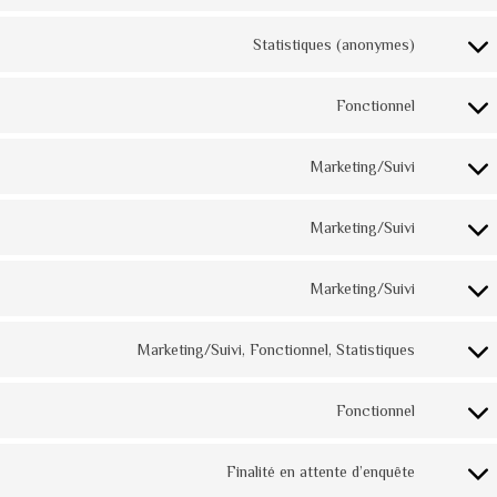
to
Statistiques (anonymes)
service
Consent
wordpre
to
Fonctionnel
service
Consent
google-
to
Marketing/Suivi
analytics
service
Consent
cookie-
to
Marketing/Suivi
notice-
service
Consent
for-
google-
to
Marketing/Suivi
gdpr
fonts
service
Consent
google-
to
Marketing/Suivi, Fonctionnel, Statistiques
recaptch
service
Consent
google-
to
Fonctionnel
maps
service
Consent
youtube
to
Finalité en attente d’enquête
service
Consent